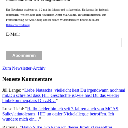
Der Newsletter erscheint ca. 1-2 mal im Monat und ist kostenlos. Du kannst ihn jederzeit
abbestellen. Weitere Infos zum Newsletter-Dienst MailChimp, zur Erfolgsmessung, zur
Protokollierung der Anmeldung und zu deinen Widerrufsrechten findest du in der
Datenschutzerklärung
.
E-Mail:
Zum Newsletter-Archiv
Neueste Kommentare
Jill Lange
: “
Liebe Natascha ,vielleicht liest Du irgendwann nochmal
mit.Du schreibst dass HIT Geschichte ist,wie hast Du das wieder
hinbekommen,dass Du z.B…
”
Luise Liebl
: “
Hallo, leider bin ich seit 3 Jahren auch von MCAS,
Salicylatintoleranz, HIT un otaler Nickelallergie betroffen. Ich
wundere mich ein…
”
Ramona
: “
Hallo Silke, wo kann ich dieses Produkt rezeptfrei