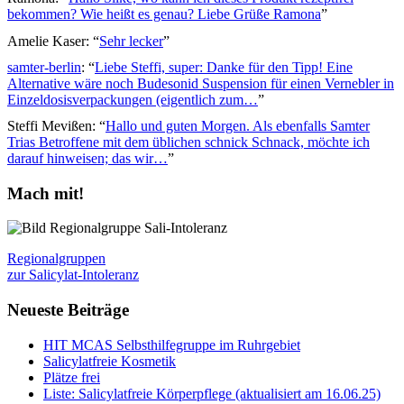
bekommen? Wie heißt es genau? Liebe Grüße Ramona
”
Amelie Kaser
: “
Sehr lecker
”
samter-berlin
: “
Liebe Steffi, super: Danke für den Tipp! Eine
Alternative wäre noch Budesonid Suspension für einen Vernebler in
Einzeldosisverpackungen (eigentlich zum…
”
Steffi Mevißen
: “
Hallo und guten Morgen. Als ebenfalls Samter
Trias Betroffene mit dem üblichen schnick Schnack, möchte ich
darauf hinweisen; das wir…
”
Mach mit!
Regionalgruppen
zur Salicylat-Intoleranz
Neueste Beiträge
HIT MCAS Selbsthilfegruppe im Ruhrgebiet
Salicylatfreie Kosmetik
Plätze frei
Liste: Salicylatfreie Körperpflege (aktualisiert am 16.06.25)