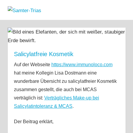
Zum
Samter-
Inhalt
MENÜ
Informationen
springen
Trias
zu
Asthma,
Polypen
und
Salicylsäure-
Salicylatfreie Kosmetik
Unverträglichkeit
Auf der Webseite
https://www.immunoloco.com
hat meine Kollegin Lisa Dostmann eine
wunderbare Übersicht zu salicylatfreier Kosmetik
zusammen gestellt, die auch bei MCAS
verträglich ist:
Verträgliches Make-up bei
Salicylatintoleranz & MCAS
.
Der Beitrag erklärt,