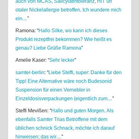
auch von MCAS, Salicylatintoleranz, HIT un
otaler Nickelallergie betroffen. Ich wundere mich
ein…
”
Ramona
: “
Hallo Silke, wo kann ich dieses
Produkt rezeptfrei bekommen? Wie heißt es
genau? Liebe Grüße Ramona
”
Amelie Kaser
: “
Sehr lecker
”
samter-berlin
: “
Liebe Steffi, super: Danke für den
Tipp! Eine Alternative wäre noch Budesonid
Suspension für einen Vernebler in
Einzeldosisverpackungen (eigentlich zum…
”
Steffi Mevißen
: “
Hallo und guten Morgen. Als
ebenfalls Samter Trias Betroffene mit dem
üblichen schnick Schnack, möchte ich darauf
hinweisen; das wir…
”