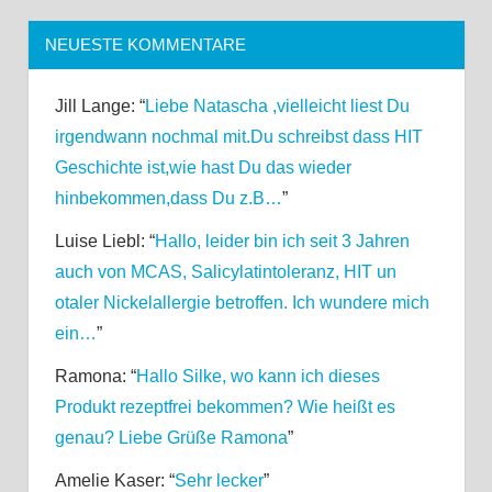
NEUESTE KOMMENTARE
Jill Lange
: “
Liebe Natascha ,vielleicht liest Du
irgendwann nochmal mit.Du schreibst dass HIT
Geschichte ist,wie hast Du das wieder
hinbekommen,dass Du z.B…
”
Luise Liebl
: “
Hallo, leider bin ich seit 3 Jahren
auch von MCAS, Salicylatintoleranz, HIT un
otaler Nickelallergie betroffen. Ich wundere mich
ein…
”
Ramona
: “
Hallo Silke, wo kann ich dieses
Produkt rezeptfrei bekommen? Wie heißt es
genau? Liebe Grüße Ramona
”
Amelie Kaser
: “
Sehr lecker
”