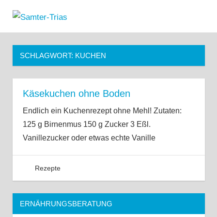
Zum
Samter-
Inhalt
MENÜ
Informationen
springen
Trias
zu
Asthma,
SCHLAGWORT:
KUCHEN
Polypen
und
Salicylsäure-
Unverträglichkeit
Käsekuchen ohne Boden
Endlich ein Kuchenrezept ohne Mehl! Zutaten:
125 g Birnenmus 150 g Zucker 3 Eßl.
Vanillezucker oder etwas echte Vanille
Rezepte
ERNÄHRUNGSBERATUNG