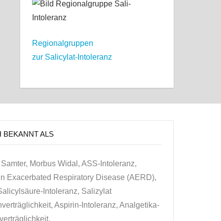
Regionalgruppen
zur Salicylat-Intoleranz
H BEKANNT ALS
Samter, Morbus Widal, ASS-Intoleranz,
in Exacerbated Respiratory Disease (AERD),
alicylsäure-Intoleranz, Salizylat
erträglichkeit, Aspirin-Intoleranz, Analgetika-
erträglichkeit.