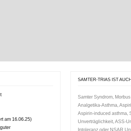
SAMTER-TRIAS IST AUC
t
Samter Syndrom, Morbus 
Analgetika-Asthma, Aspir
Aspirin-induced asthma, S
ert am 16.06.25)
Unverträglichkeit, ASS-Unv
guter
Intoleranz oder NSAR Unv