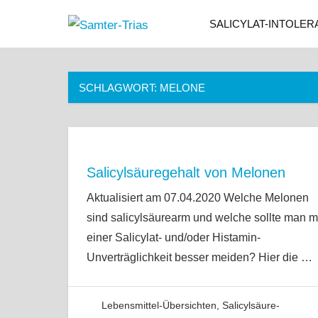
Zum
SALICYLAT-INTOLER
Samter-
Inhalt
Informationen
springen
zu
Trias
Asthma,
SCHLAGWORT:
MELONE
Polypen
und
Salicylsäure-
Unverträglichkeit
Salicylsäuregehalt von Melonen
Aktualisiert am 07.04.2020 Welche Melonen
sind salicylsäurearm und welche sollte man m
einer Salicylat- und/oder Histamin-
Unverträglichkeit besser meiden? Hier die
…
Lebensmittel-Übersichten
,
Salicylsäure-