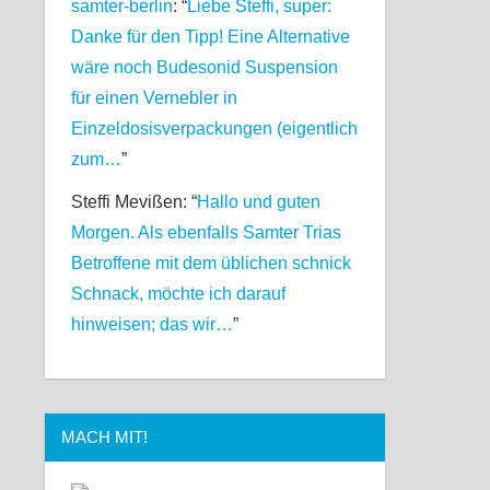
samter-berlin
: “
Liebe Steffi, super:
Danke für den Tipp! Eine Alternative
wäre noch Budesonid Suspension
für einen Vernebler in
Einzeldosisverpackungen (eigentlich
zum…
”
Steffi Mevißen
: “
Hallo und guten
Morgen. Als ebenfalls Samter Trias
Betroffene mit dem üblichen schnick
Schnack, möchte ich darauf
hinweisen; das wir…
”
MACH MIT!