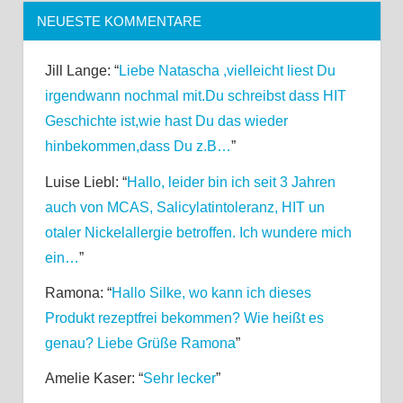
NEUESTE KOMMENTARE
Jill Lange
: “
Liebe Natascha ,vielleicht liest Du
irgendwann nochmal mit.Du schreibst dass HIT
Geschichte ist,wie hast Du das wieder
hinbekommen,dass Du z.B…
”
Luise Liebl
: “
Hallo, leider bin ich seit 3 Jahren
auch von MCAS, Salicylatintoleranz, HIT un
otaler Nickelallergie betroffen. Ich wundere mich
ein…
”
Ramona
: “
Hallo Silke, wo kann ich dieses
Produkt rezeptfrei bekommen? Wie heißt es
genau? Liebe Grüße Ramona
”
Amelie Kaser
: “
Sehr lecker
”