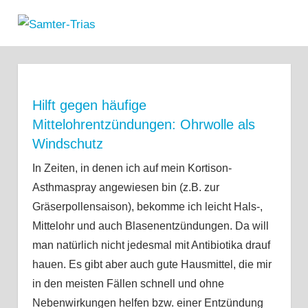
Zum
Samter-
Inhalt
MENÜ
Informationen
springen
Trias
zu
Asthma,
Polypen
und
Hilft gegen häufige
Salicylsäure-
Mittelohrentzündungen: Ohrwolle als
Unverträglichkeit
Windschutz
In Zeiten, in denen ich auf mein Kortison-
Asthmaspray angewiesen bin (z.B. zur
Gräserpollensaison), bekomme ich leicht Hals-,
Mittelohr und auch Blasenentzündungen. Da will
man natürlich nicht jedesmal mit Antibiotika drauf
hauen. Es gibt aber auch gute Hausmittel, die mir
in den meisten Fällen schnell und ohne
Nebenwirkungen helfen bzw. einer Entzündung