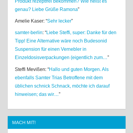
Produkt rezeptfrei bekommen? Wie heißt es
genau? Liebe Grüße Ramona
”
Amelie Kaser
: “
Sehr lecker
”
samter-berlin
: “
Liebe Steffi, super: Danke für den
Tipp! Eine Alternative wäre noch Budesonid
Suspension für einen Vernebler in
Einzeldosisverpackungen (eigentlich zum…
”
Steffi Mevißen
: “
Hallo und guten Morgen. Als
ebenfalls Samter Trias Betroffene mit dem
üblichen schnick Schnack, möchte ich darauf
hinweisen; das wir…
”
MACH MIT!