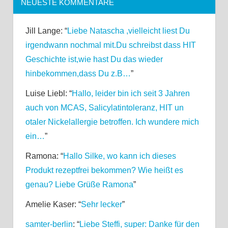
NEUESTE KOMMENTARE
Jill Lange
: “
Liebe Natascha ,vielleicht liest Du
irgendwann nochmal mit.Du schreibst dass HIT
Geschichte ist,wie hast Du das wieder
hinbekommen,dass Du z.B…
”
Luise Liebl
: “
Hallo, leider bin ich seit 3 Jahren
auch von MCAS, Salicylatintoleranz, HIT un
otaler Nickelallergie betroffen. Ich wundere mich
ein…
”
Ramona
: “
Hallo Silke, wo kann ich dieses
Produkt rezeptfrei bekommen? Wie heißt es
genau? Liebe Grüße Ramona
”
Amelie Kaser
: “
Sehr lecker
”
samter-berlin
: “
Liebe Steffi, super: Danke für den