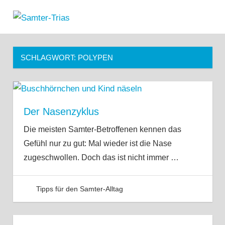
Zum
Samter-
Inhalt
MENÜ
Informationen
springen
Trias
zu
Asthma,
SCHLAGWORT:
POLYPEN
Polypen
und
Salicylsäure-
Unverträglichkeit
Der Nasenzyklus
Die meisten Samter-Betroffenen kennen das
Gefühl nur zu gut: Mal wieder ist die Nase
zugeschwollen. Doch das ist nicht immer
…
Tipps für den Samter-Alltag