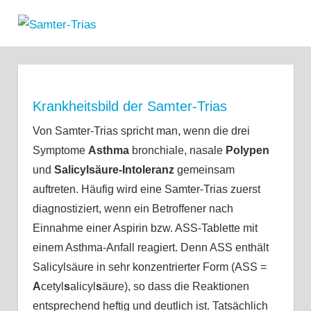
Zum
Samter-
Inhalt
MENÜ
Informationen
springen
Trias
zu
Asthma,
Polypen
und
Krankheitsbild der Samter-Trias
Salicylsäure-
Von Samter-Trias spricht man, wenn die drei
Unverträglichkeit
Symptome
Asthma
bronchiale, nasale
Polypen
und
Salicylsäure-Intoleranz
gemeinsam
auftreten. Häufig wird eine Samter-Trias zuerst
diagnostiziert, wenn ein Betroffener nach
Einnahme einer Aspirin bzw. ASS-Tablette mit
einem Asthma-Anfall reagiert. Denn ASS enthält
Salicylsäure in sehr konzentrierter Form (ASS =
A
cetyl
s
alicyl
s
äure), so dass die Reaktionen
entsprechend heftig und deutlich ist. Tatsächlich