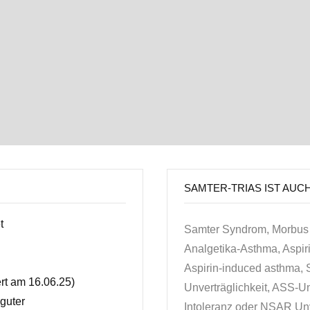
SAMTER-TRIAS IST AUC
t
Samter Syndrom, Morbus 
Analgetika-Asthma, Aspir
Aspirin-induced asthma, S
ert am 16.06.25)
Unverträglichkeit, ASS-Unv
guter
Intoleranz oder NSAR Unv