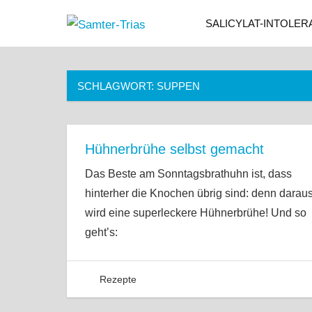
Zum
SALICYLAT-INTOLER
Samter-
Inhalt
Informationen
springen
zu
Trias
Asthma,
SCHLAGWORT:
SUPPEN
Polypen
und
Salicylsäure-
Unverträglichkeit
Hühnerbrühe selbst gemacht
Das Beste am Sonntagsbrathuhn ist, dass
hinterher die Knochen übrig sind: denn darau
wird eine superleckere Hühnerbrühe! Und so
geht’s:
Rezepte