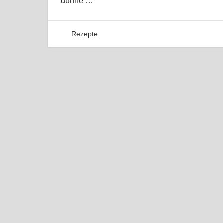
dünne
…
Rezepte