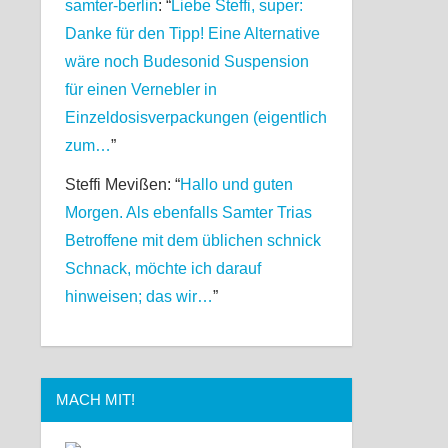
samter-berlin
: “
Liebe Steffi, super:
Danke für den Tipp! Eine Alternative
wäre noch Budesonid Suspension
für einen Vernebler in
Einzeldosisverpackungen (eigentlich
zum…
”
Steffi Mevißen
: “
Hallo und guten
Morgen. Als ebenfalls Samter Trias
Betroffene mit dem üblichen schnick
Schnack, möchte ich darauf
hinweisen; das wir…
”
MACH MIT!