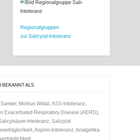
Regionalgruppen
zur Salicylat-Intoleranz
H BEKANNT ALS
Samter, Morbus Widal, ASS-Intoleranz,
in Exacerbated Respiratory Disease (AERD),
alicylsäure-Intoleranz, Salizylat
erträglichkeit, Aspirin-Intoleranz, Analgetika-
erträglichkeit.