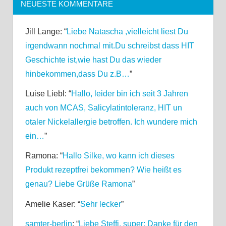
NEUESTE KOMMENTARE
Jill Lange
: “
Liebe Natascha ,vielleicht liest Du
irgendwann nochmal mit.Du schreibst dass HIT
Geschichte ist,wie hast Du das wieder
hinbekommen,dass Du z.B…
”
Luise Liebl
: “
Hallo, leider bin ich seit 3 Jahren
auch von MCAS, Salicylatintoleranz, HIT un
otaler Nickelallergie betroffen. Ich wundere mich
ein…
”
Ramona
: “
Hallo Silke, wo kann ich dieses
Produkt rezeptfrei bekommen? Wie heißt es
genau? Liebe Grüße Ramona
”
Amelie Kaser
: “
Sehr lecker
”
samter-berlin
: “
Liebe Steffi, super: Danke für den