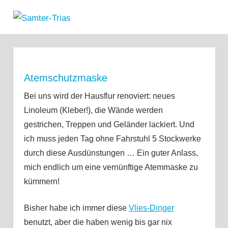
Zum
Samter-
Inhalt
MENÜ
Informationen
springen
Trias
zu
Asthma,
Polypen
und
Atemschutzmaske
Salicylsäure-
Bei uns wird der Hausflur renoviert: neues
Unverträglichkeit
Linoleum (Kleber!), die Wände werden
gestrichen, Treppen und Geländer lackiert. Und
ich muss jeden Tag ohne Fahrstuhl 5 Stockwerke
durch diese Ausdünstungen … Ein guter Anlass,
mich endlich um eine vernünftige Atemmaske zu
kümmern!
Bisher habe ich immer diese
Vlies-Dinger
benutzt, aber die haben wenig bis gar nix