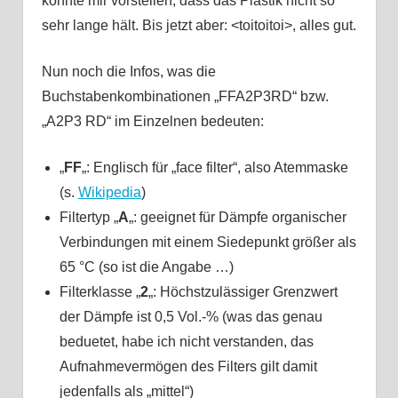
könnte mir vorstellen, dass das Plastik nicht so
sehr lange hält. Bis jetzt aber: <toitoitoi>, alles gut.
Nun noch die Infos, was die
Buchstabenkombinationen „FFA2P3RD“ bzw.
„A2P3 RD“ im Einzelnen bedeuten:
„
FF
„: Englisch für „face filter“, also Atemmaske
(s.
Wikipedia
)
Filtertyp „
A
„: geeignet für Dämpfe organischer
Verbindungen mit einem Siedepunkt größer als
65 °C (so ist die Angabe …)
Filterklasse „
2
„: Höchstzulässiger Grenzwert
der Dämpfe ist 0,5 Vol.-% (was das genau
beduetet, habe ich nicht verstanden, das
Aufnahmevermögen des Filters gilt damit
jedenfalls als „mittel“)