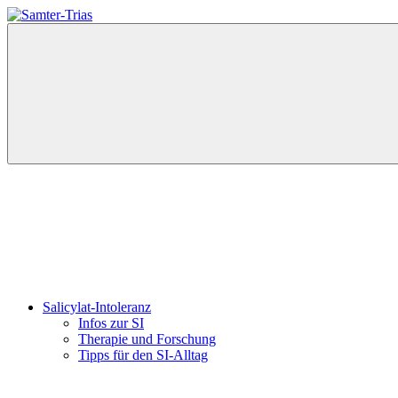
Zum
Inhalt
Samter-
Informationen
springen
Trias
zu
Asthma,
Polypen
und
Salicylsäure-
Unverträglichkeit
Menü
Salicylat-Intoleranz
Infos zur SI
Therapie und Forschung
Tipps für den SI-Alltag