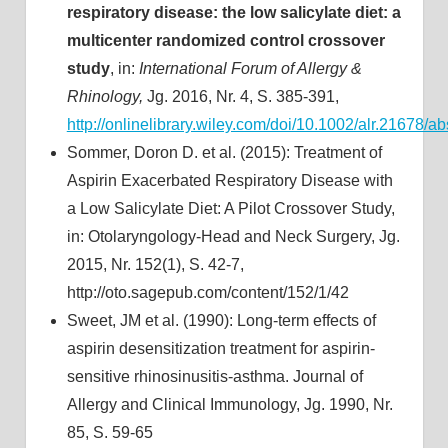
respiratory disease: the low salicylate diet: a
multicenter randomized control crossover
study
, in:
International Forum of Allergy &
Rhinology,
Jg. 2016, Nr. 4, S. 385-391,
http://onlinelibrary.wiley.com/doi/10.1002/alr.21678/ab
Sommer, Doron D. et al. (2015): Treatment of
Aspirin Exacerbated Respiratory Disease with
a Low Salicylate Diet: A Pilot Crossover Study,
in: Otolaryngology-Head and Neck Surgery, Jg.
2015, Nr. 152(1), S. 42-7,
http://oto.sagepub.com/content/152/1/42
Sweet, JM et al. (1990): Long-term effects of
aspirin desensitization treatment for aspirin-
sensitive rhinosinusitis-asthma. Journal of
Allergy and Clinical Immunology, Jg. 1990, Nr.
85, S. 59-65