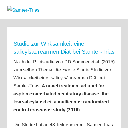
Zum
Samter-
Inhalt
MENÜ
Informationen
springen
Trias
zu
Asthma,
Polypen
und
Studie zur Wirksamkeit einer
Salicylsäure-
salicylsäurearmen Diät bei Samter-Trias
Unverträglichkeit
Nach der Pilotstudie von DD Sommer et al. (2015)
zum selben Thema, die zweite Studie Studie zur
Wirksamkeit einer salicylsäurearmen Diät bei
Samter-Trias:
A novel treatment adjunct for
aspirin exacerbated respiratory disease: the
low salicylate diet: a multicenter randomized
control crossover study (2016)
.
Die Studie hat an 43 Teilnehmer mit Samter-Trias