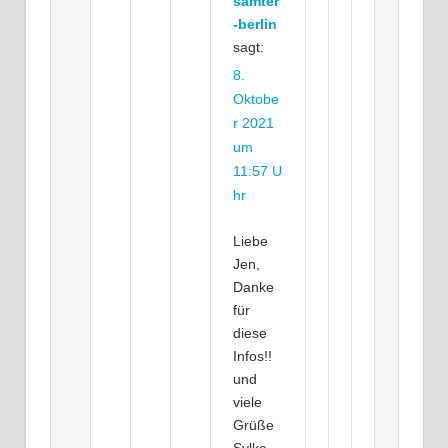
samter
-berlin
sagt:
8.
Oktobe
r 2021
um
11:57 U
hr
Liebe
Jen,
Danke
für
diese
Infos!!
und
viele
Grüße