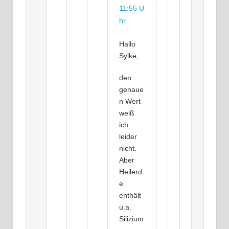
11:55 U
hr
Hallo
Sylke,
den
genaue
n Wert
weiß
ich
leider
nicht.
Aber
Heilerd
e
enthält
u.a.
Silizium