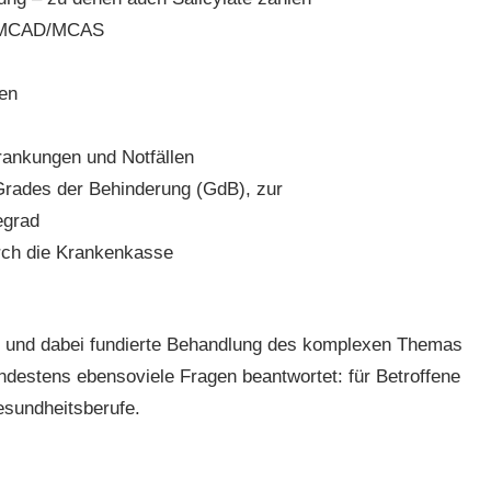
r MCAD/MCAS
nen
rankungen und Notfällen
 Grades der Behinderung (GdB), zur
egrad
rch die Krankenkasse
che und dabei fundierte Behandlung des komplexen Themas
estens ebensoviele Fragen beantwortet: für Betroffene
esundheitsberufe.