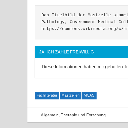
Das Titelbild der Mastzelle stammt
Pathology, Government Medical Coll
https://commons.wikimedia.org/w/i
JA, ICH ZAHLE FREIWILLIG
Diese Informationen haben mir geholfen. 
Fachliteratur
Mastzellen
MCAS
Allgemein
,
Therapie und Forschung
3 Ko