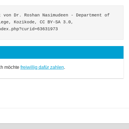
 von Dr. Roshan Nasimudeen - Department of 
ege, Kozikode, CC BY-SA 3.0, 
ndex.php?curid=63631973
Ich möchte
freiwillig dafür zahlen
.
mmentare