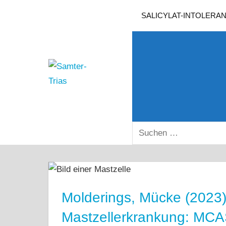
Zum
SALICYLAT-INTOLERA
Inhalt
springen
Samter-
Informationen
Trias
zu
Asthma,
Polypen
SUCHEN
und
NACH:
Salicylsäure-
Unverträglichkeit
Molderings, Mücke (2023)
Mastzellerkrankung: MC