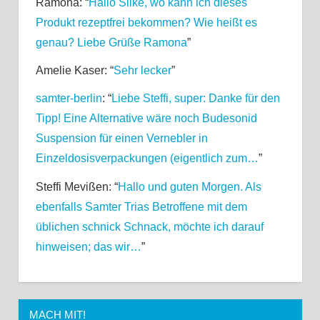
Ramona
: “
Hallo Silke, wo kann ich dieses
Produkt rezeptfrei bekommen? Wie heißt es
genau? Liebe Grüße Ramona
”
Amelie Kaser
: “
Sehr lecker
”
samter-berlin
: “
Liebe Steffi, super: Danke für den
Tipp! Eine Alternative wäre noch Budesonid
Suspension für einen Vernebler in
Einzeldosisverpackungen (eigentlich zum…
”
Steffi Mevißen
: “
Hallo und guten Morgen. Als
ebenfalls Samter Trias Betroffene mit dem
üblichen schnick Schnack, möchte ich darauf
hinweisen; das wir…
”
MACH MIT!