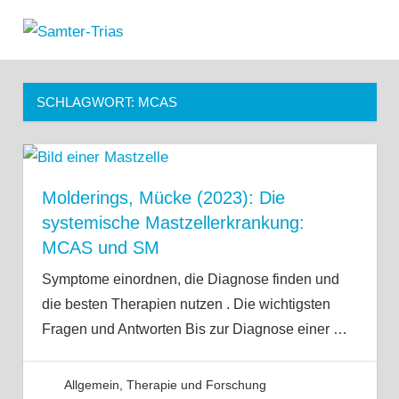
Zum
Samter-
Inhalt
MENÜ
Informationen
springen
Trias
zu
Asthma,
SCHLAGWORT:
MCAS
Polypen
und
Salicylsäure-
Unverträglichkeit
Molderings, Mücke (2023): Die
systemische Mastzellerkrankung:
MCAS und SM
Symptome einordnen, die Diagnose finden und
die besten Therapien nutzen . Die wichtigsten
Fragen und Antworten Bis zur Diagnose einer
…
Allgemein
,
Therapie und Forschung