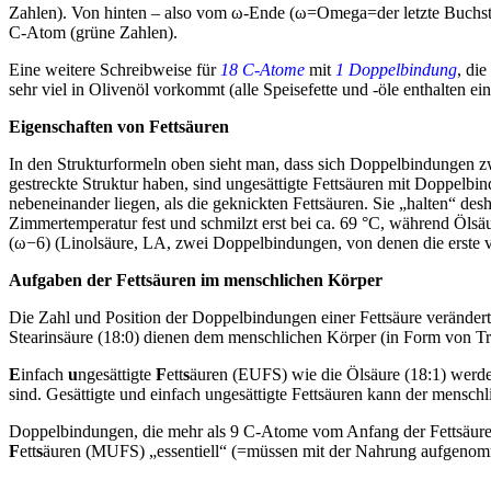
Zahlen). Von hinten – also vom ω-Ende (ω=Omega=der letzte Buchstab
C-Atom (grüne Zahlen).
Eine weitere Schreibweise für
18 C-Atome
mit
1 Doppelbindung
, die
sehr viel in Olivenöl vorkommt (alle Speisefette und -öle enthalten 
Eigenschaften von Fettsäuren
In den Strukturformeln oben sieht man, dass sich Doppelbindungen z
gestreckte Struktur haben, sind ungesättigte Fettsäuren mit Doppelbin
nebeneinander liegen, als die geknickten Fettsäuren. Sie „halten“ d
Zimmertemperatur fest und schmilzt erst bei ca. 69 °C, während Öls
(ω−6) (Linolsäure, LA, zwei Doppelbindungen, von denen die erste vo
Aufgaben der Fettsäuren im menschlichen Körper
Die Zahl und Position der Doppelbindungen einer Fettsäure verändert
Stearinsäure (18:0) dienen dem menschlichen Körper (in Form von Tri
E
infach
u
ngesättigte
F
ett
s
äuren (EUFS) wie die Ölsäure (18:1) werd
sind. Gesättigte und einfach ungesättigte Fettsäuren kann der menschl
Doppelbindungen, die mehr als 9 C-Atome vom Anfang der Fettsäure en
F
ett
s
äuren (MUFS) „essentiell“ (=müssen mit der Nahrung aufgenomm