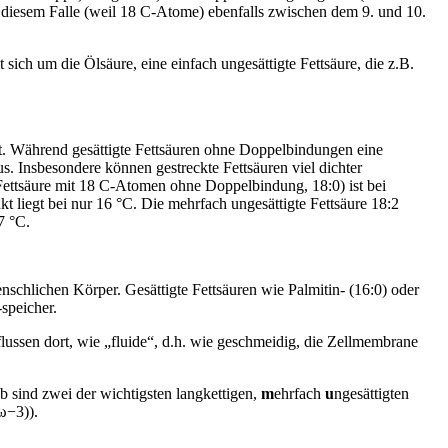
 diesem Falle (weil 18 C-Atome) ebenfalls zwischen dem 9. und 10.
t sich um die Ölsäure, eine einfach ungesättigte Fettsäure, die z.B.
t. Während gesättigte Fettsäuren ohne Doppelbindungen eine
us. Insbesondere können gestreckte Fettsäuren viel dichter
Fettsäure mit 18 C-Atomen ohne Doppelbindung, 18:0) ist bei
t liegt bei nur 16 °C. Die mehrfach ungesättigte Fettsäure 18:2
7 °C.
schlichen Körper. Gesättigte Fettsäuren wie Palmitin- (16:0) oder
speicher.
lussen dort, wie „fluide“, d.h. wie geschmeidig, die Zellmembrane
 sind zwei der wichtigsten langkettigen,
m
ehrfach
u
ngesättigten
ω−3)).