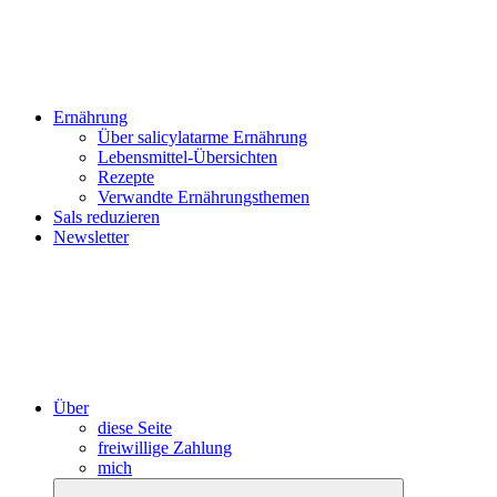
Ernährung
Über salicylatarme Ernährung
Lebensmittel-Übersichten
Rezepte
Verwandte Ernährungsthemen
Sals reduzieren
Newsletter
Über
diese Seite
freiwillige Zahlung
mich