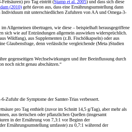
ttsäuren) pro Tag eintritt (
Stamp et al. 2005
) und dass sich diese
dam (2010)
geht davon aus, dass eine Ernährungsumstellung dann
em Individuum mit unterschiedlichen Zufuhren von AA und Omega-3-
im Allgemeinen übertragen, wie diese – beispielhaft herausgegriffene
en sich wie auf Entzündungen allgemein auswirken widersprüchlich.
 aus Wildfang), aus Supplementen (z.B. Fischölkapseln) oder aus
ine Glaubensfrage, denn verlässliche vergleichende (Meta-)Studien
, ihre gegenseitigen Wechselwirkungen und ihre Beeinflussung durch
ion noch nicht genau abschätzen.“
6-Zufuhr die Symptome der Samter-Trias verbessert.
säure pro Tag enthielt (zuvor im Schnitt 14,5 g/Tag), aber mehr als
en, aus tierischen oder pflanzlichen Quellen (insgesamt
äuren in der Ernährung von 7,3:1 vor Beginn der
der Ernährungsumstellung umfasste) zu 0,7:1 während der