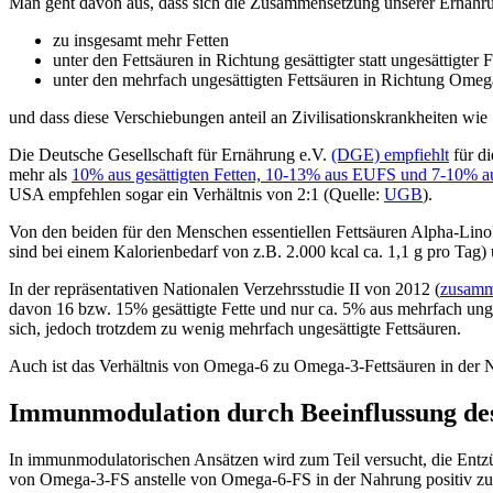
Man geht davon aus, dass sich die Zusammensetzung unserer Ernährun
zu insgesamt mehr Fetten
unter den Fettsäuren in Richtung gesättigter statt ungesättigter 
unter den mehrfach ungesättigten Fettsäuren in Richtung Ome
und dass diese Verschiebungen anteil an Zivilisationskrankheiten wi
Die Deutsche Gesellschaft für Ernährung e.V.
(DGE) empfiehlt
für di
mehr als
10% aus gesättigten Fetten, 10-13% aus EUFS und 7-10%
USA empfehlen sogar ein Verhältnis von 2:1 (Quelle:
UGB
).
Von den beiden für den Menschen essentiellen Fettsäuren Alpha-Lino
sind bei einem Kalorienbedarf von z.B. 2.000 kcal ca. 1,1 g pro Tag)
In der repräsentativen Nationalen Verzehrsstudie II von 2012 (
zusamm
davon 16 bzw. 15% gesättigte Fette und nur ca. 5% aus mehrfach unge
sich, jedoch trotzdem zu wenig mehrfach ungesättigte Fettsäuren.
Auch ist das Verhältnis von Omega-6 zu Omega-3-Fettsäuren in der Na
Immunmodulation durch Beeinflussung des
In immunmodulatorischen Ansätzen wird zum Teil versucht, die Entzün
von Omega-3-FS anstelle von Omega-6-FS in der Nahrung positiv zu b