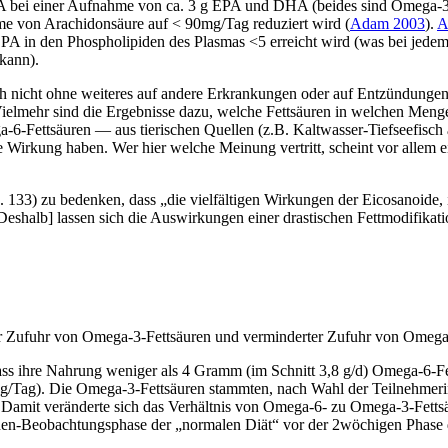
 bei einer Aufnahme von ca. 3 g EPA und DHA (beides sind Omega-3-Fe
e von Arachidonsäure auf < 90mg/Tag reduziert wird (
Adam 2003
).
A
EPA in den Phospholipiden des Plasmas <5 erreicht wird (was bei jed
 kann).
h nicht ohne weiteres auf andere Erkrankungen oder auf Entzündungen 
Vielmehr sind die Ergebnisse dazu, welche Fettsäuren in welchen Meng
-6-Fettsäuren — aus tierischen Quellen (z.B. Kaltwasser-Tiefseefisch
 Wirkung haben. Wer hier welche Meinung vertritt, scheint vor allem e
S. 133) zu bedenken, dass „die vielfältigen Wirkungen der Eicosanoide
Deshalb] lassen sich die Auswirkungen einer drastischen Fettmodifikat
r Zufuhr von Omega-3-Fettsäuren und verminderter Zufuhr von Omega-
ss ihre Nahrung weniger als 4 Gramm (im Schnitt 3,8 g/d) Omega-6-Fett
 g/Tag). Die Omega-3-Fettsäuren stammten, nach Wahl der Teilnehmerinn
). Damit veränderte sich das Verhältnis von Omega-6- zu Omega-3-Fetts
hen-Beobachtungsphase der „normalen Diät“ vor der 2wöchigen Phase 