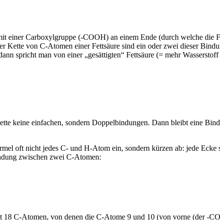
mit einer Carboxylgruppe (-COOH) an einem Ende (durch welche die Fet
er Kette von C-Atomen einer Fettsäure sind ein oder zwei dieser Bin
n spricht man von einer „gesättigten“ Fettsäure (= mehr Wasserstoff g
tte keine einfachen, sondern Doppelbindungen. Dann bleibt eine Bind
ormel oft nicht jedes C- und H-Atom ein, sondern kürzen ab: jede Ecke 
bindung zwischen zwei C-Atomen:
e mit 18 C-Atomen, von denen die C-Atome 9 und 10 (von vorne (der -