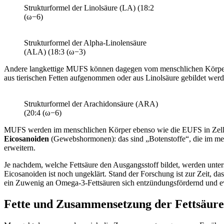
Strukturformel der Linolsäure (LA) (18:2
(ω−6)
Strukturformel der Alpha-Linolensäure
(ALA) (18:3 (ω−3)
Andere langkettige MUFS können dagegen vom menschlichen Körper d
aus tierischen Fetten aufgenommen oder aus Linolsäure gebildet werd
Strukturformel der Arachidonsäure (ARA)
(20:4 (ω−6)
MUFS werden im menschlichen Körper ebenso wie die EUFS in Zellmem
Eicosanoiden
(Gewebshormonen): das sind „Botenstoffe“, die im me
erweitern.
Je nachdem, welche Fettsäure den Ausgangsstoff bildet, werden unte
Eicosanoiden ist noch ungeklärt. Stand der Forschung ist zur Zeit,
ein Zuwenig an Omega-3-Fettsäuren sich entzündungsfördernd und e
Fette und Zusammensetzung der Fettsäure