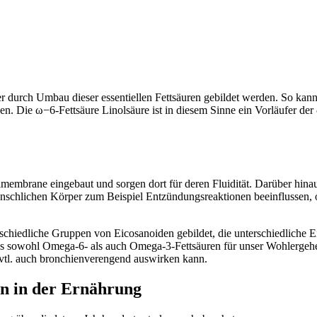
urch Umbau dieser essentiellen Fettsäuren gebildet werden. So kann
en. Die ω−6-Fettsäure Linolsäure ist in diesem Sinne ein Vorläufer de
brane eingebaut und sorgen dort für deren Fluidität. Darüber hinaus
nschlichen Körper zum Beispiel Entzündungsreaktionen beeinflussen,
rschiedliche Gruppen von Eicosanoiden gebildet, die unterschiedliche 
 dass sowohl Omega-6- als auch Omega-3-Fettsäuren für unser Wohlergeh
vtl. auch bronchienverengend auswirken kann.
n in der Ernährung