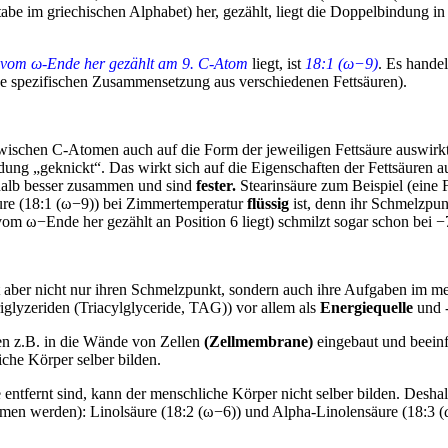
e im griechischen Alphabet) her, gezählt, liegt die Doppelbindung in
vom ω-Ende her gezählt am 9. C-Atom
liegt, ist
18:1 (ω−9)
. Es handel
eine spezifischen Zusammensetzung aus verschiedenen Fettsäuren).
wischen C-Atomen auch auf die Form der jeweiligen Fettsäure auswirk
dung „geknickt“. Das wirkt sich auf die Eigenschaften der Fettsäuren a
eshalb besser zusammen und sind
fester.
Stearinsäure zum Beispiel (eine 
äure (18:1 (ω−9)) bei Zimmertemperatur
flüssig
ist, denn ihr Schmelzpunk
m ω−Ende her gezählt an Position 6 liegt) schmilzt sogar schon bei −
 aber nicht nur ihren Schmelzpunkt, sondern auch ihre Aufgaben im men
glyzeriden (Triacylglyceride, TAG)) vor allem als
Energiequelle
und -
en z.B. in die Wände von Zellen
(Zellmembrane)
eingebaut und beeinf
iche Körper selber bilden.
tfernt sind, kann der menschliche Körper nicht selber bilden. Deshalb
en werden): Linolsäure (18:2 (ω−6)) und Alpha-Linolensäure (18:3 (