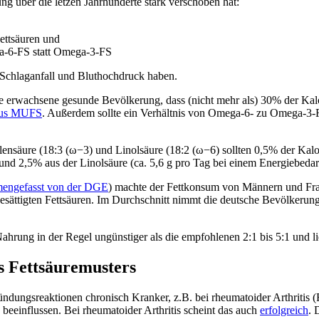
g über die letzen Jahrhunderte stark verschoben hat:
Fettsäuren und
ga-6-FS statt Omega-3-FS
e Schlaganfall und Bluthochdruck haben.
e erwachsene gesunde Bevölkerung, dass (nicht mehr als) 30% der Kal
 aus MUFS
. Außerdem sollte ein Verhältnis von Omega-6- zu Omega-3-F
lensäure (18:3 (ω−3) und Linolsäure (18:2 (ω−6) sollten 0,5% der Ka
 und 2,5% aus der Linolsäure (ca. 5,6 g pro Tag bei einem Energiebedar
engefasst von der DGE
) machte der Fettkonsum von Männern und Fra
sättigten Fettsäuren. Im Durchschnitt nimmt die deutsche Bevölkerung
hrung in der Regel ungünstiger als die empfohlenen 2:1 bis 5:1 und li
 Fettsäuremusters
dungsreaktionen chronisch Kranker, z.B. bei rheumatoider Arthritis (
eeinflussen. Bei rheumatoider Arthritis scheint das auch
erfolgreich
. 