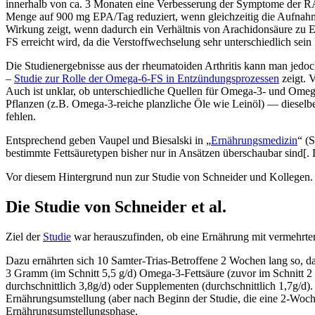
innerhalb von ca. 3 Monaten eine Verbesserung der Symptome der RA
Menge auf 900 mg EPA/Tag reduziert, wenn gleichzeitig die Aufnahm
Wirkung zeigt, wenn dadurch ein Verhältnis von Arachidonsäure zu 
FS erreicht wird, da die Verstoffwechselung sehr unterschiedlich sein
Die Studienergebnisse aus der rheumatoiden Arthritis kann man jedoc
–
Studie zur Rolle der Omega-6-FS in Entzündungsprozessen
zeigt. 
Auch ist unklar, ob unterschiedliche Quellen für Omega-3- und Omega
Pflanzen (z.B. Omega-3-reiche planzliche Öle wie Leinöl) — dieselbe
fehlen.
Entsprechend geben Vaupel und Biesalski in „
Ernährungsmedizin
“ (
bestimmte Fettsäuretypen bisher nur in Ansätzen überschaubar sind[. 
Vor diesem Hintergrund nun zur Studie von Schneider und Kollegen.
Die Studie von Schneider et al.
Ziel der
Studie
war herauszufinden, ob eine Ernährung mit vermehrte
Dazu ernährten sich 10 Samter-Trias-Betroffene 2 Wochen lang so, da
3 Gramm (im Schnitt 5,5 g/d) Omega-3-Fettsäure (zuvor im Schnitt 2
durchschnittlich 3,8g/d) oder Supplementen (durchschnittlich 1,7g/d
Ernährungsumstellung (aber nach Beginn der Studie, die eine 2-Woc
Ernährungsumstellungsphase.