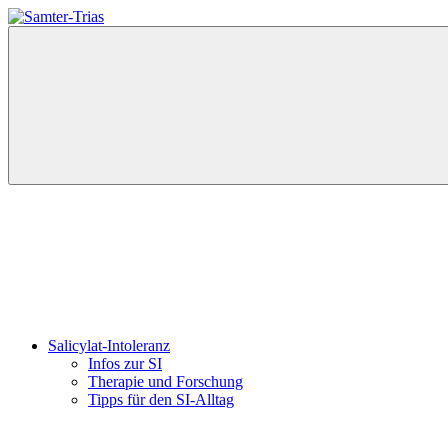
Zum
Inhalt
Samter-
Informationen
springen
Trias
zu
Asthma,
Polypen
und
Salicylsäure-
Unverträglichkeit
Menü
Salicylat-Intoleranz
Infos zur SI
Therapie und Forschung
Tipps für den SI-Alltag