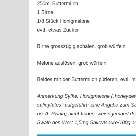
250ml Buttermilch
1 Birne
1/8 Stück Honigmelone
evtl. etwas Zucker
Birne grosszügig schälen, grob würfeln
Melone auslösen, grob würfeln
Beides mit der Buttermilch pürieren, evtl. 
Anmerkung Sylke: Honigmelone („honeydew m
salicylates“ aufgeführt; eine Angabe zum S
bei A. Swain) nicht finden: weiss jemand d
Swain den Wert 1,5mg Salicylsäure/100g an