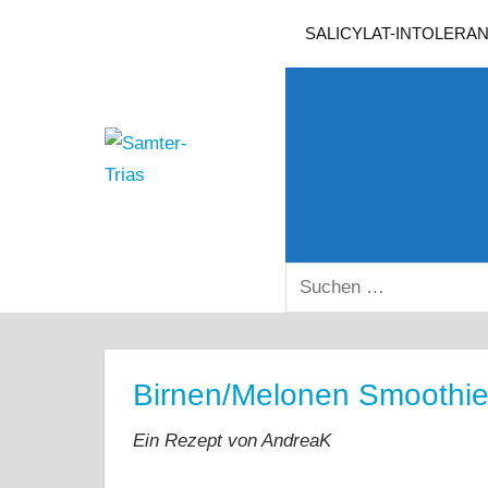
Zum
SALICYLAT-INTOLERA
Inhalt
springen
Samter-
Informationen
Trias
zu
Asthma,
Polypen
SUCHEN
und
NACH:
Salicylsäure-
Unverträglichkeit
Birnen/Melonen Smoothi
Ein Rezept von AndreaK