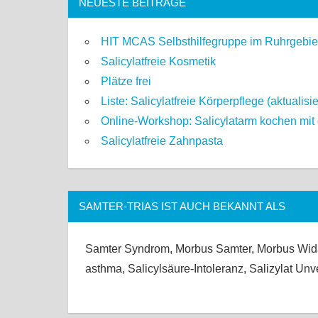
NEUESTE BEITRÄGE
HIT MCAS Selbsthilfegruppe im Ruhrgebie
Salicylatfreie Kosmetik
Plätze frei
Liste: Salicylatfreie Körperpflege (aktualisi
Online-Workshop: Salicylatarm kochen mit g
Salicylatfreie Zahnpasta
SAMTER-TRIAS IST AUCH BEKANNT ALS
Samter Syndrom, Morbus Samter, Morbus Widal
asthma, Salicylsäure-Intoleranz, Salizylat Unv