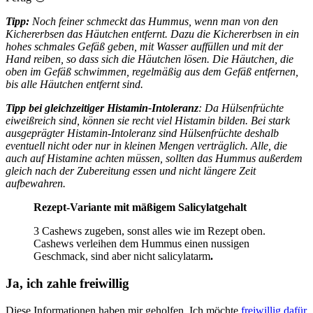
Tipp
:
Noch feiner schmeckt das Hummus, wenn man von den
Kichererbsen das Häutchen entfernt. Dazu die Kichererbsen in ein
hohes schmales Gefäß geben, mit Wasser auffüllen und mit der
Hand reiben, so dass sich die Häutchen lösen. Die Häutchen, die
oben im Gefäß schwimmen, regelmäßig aus dem Gefäß entfernen,
bis alle Häutchen entfernt sind.
Tipp bei gleichzeitiger Histamin-Intoleranz
: Da Hülsenfrüchte
eiweißreich sind, können sie recht viel Histamin bilden. Bei stark
ausgeprägter Histamin-Intoleranz sind Hülsenfrüchte deshalb
eventuell nicht oder nur in kleinen Mengen verträglich. Alle, die
auch auf Histamine achten müssen, sollten das Hummus außerdem
gleich nach der Zubereitung essen und nicht längere Zeit
aufbewahren.
Rezept-Variante mit mäßigem Salicylatgehalt
3 Cashews zugeben, sonst alles wie im Rezept oben.
Cashews verleihen dem Hummus einen nussigen
Geschmack, sind aber nicht salicylatarm
.
Ja, ich zahle freiwillig
Diese Informationen haben mir geholfen. Ich möchte
freiwillig dafür