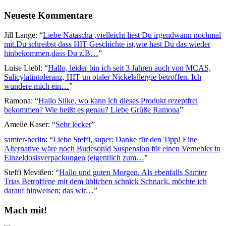
Neueste Kommentare
Jill Lange
: “
Liebe Natascha ,vielleicht liest Du irgendwann nochmal
mit.Du schreibst dass HIT Geschichte ist,wie hast Du das wieder
hinbekommen,dass Du z.B…
”
Luise Liebl
: “
Hallo, leider bin ich seit 3 Jahren auch von MCAS,
Salicylatintoleranz, HIT un otaler Nickelallergie betroffen. Ich
wundere mich ein…
”
Ramona
: “
Hallo Silke, wo kann ich dieses Produkt rezeptfrei
bekommen? Wie heißt es genau? Liebe Grüße Ramona
”
Amelie Kaser
: “
Sehr lecker
”
samter-berlin
: “
Liebe Steffi, super: Danke für den Tipp! Eine
Alternative wäre noch Budesonid Suspension für einen Vernebler in
Einzeldosisverpackungen (eigentlich zum…
”
Steffi Mevißen
: “
Hallo und guten Morgen. Als ebenfalls Samter
Trias Betroffene mit dem üblichen schnick Schnack, möchte ich
darauf hinweisen; das wir…
”
Mach mit!