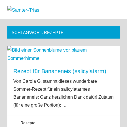
Zum
Samter-
Inhalt
MENÜ
Informationen
springen
Trias
zu
Asthma,
SCHLAGWORT:
REZEPTE
Polypen
und
Salicylsäure-
Unverträglichkeit
Rezept für Bananeneis (salicylatarm)
Von Carola G. stammt dieses wunderbare
Sommer-Rezept für ein salicylatarmes
Bananeneis: Ganz herzlichen Dank dafür! Zutaten
(für eine große Portion):
…
Rezepte