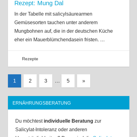
Rezept: Mung Dal
In der Tabelle mit salicylsäurearmen
Gemüsesorten tauchen unter anderem
Mungbohnen auf, die in der deutschen Küche
eher ein Mauerblümchendasein fristen.
…
Rezepte
Beitragsnavigation
Nächste
1
2
3
…
5
»
Beiträge
ERNÄHRUNGSBERATUNG
Du möchtest
individuelle Beratung
zur
Salicylat-Intoleranz oder anderen