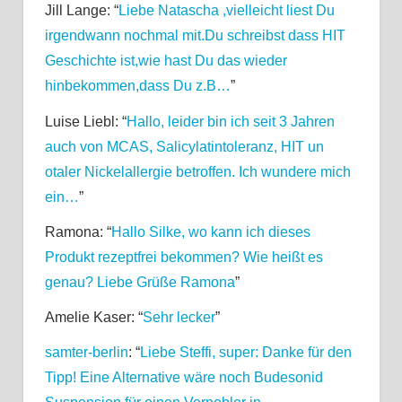
Jill Lange
: “
Liebe Natascha ,vielleicht liest Du
irgendwann nochmal mit.Du schreibst dass HIT
Geschichte ist,wie hast Du das wieder
hinbekommen,dass Du z.B…
”
Luise Liebl
: “
Hallo, leider bin ich seit 3 Jahren
auch von MCAS, Salicylatintoleranz, HIT un
otaler Nickelallergie betroffen. Ich wundere mich
ein…
”
Ramona
: “
Hallo Silke, wo kann ich dieses
Produkt rezeptfrei bekommen? Wie heißt es
genau? Liebe Grüße Ramona
”
Amelie Kaser
: “
Sehr lecker
”
samter-berlin
: “
Liebe Steffi, super: Danke für den
Tipp! Eine Alternative wäre noch Budesonid