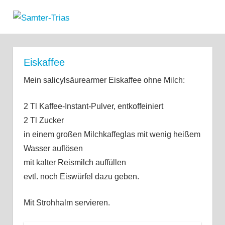
Zum
Samter-
Inhalt
MENÜ
Informationen
springen
Trias
zu
Asthma,
Eiskaffee
Polypen
und
Mein salicylsäurearmer Eiskaffee ohne Milch:
Salicylsäure-
Unverträglichkeit
2 Tl Kaffee-Instant-Pulver, entkoffeiniert
2 Tl Zucker
in einem großen Milchkaffeglas mit wenig heißem
Wasser auflösen
mit kalter Reismilch auffüllen
evtl. noch Eiswürfel dazu geben.
Mit Strohhalm servieren.