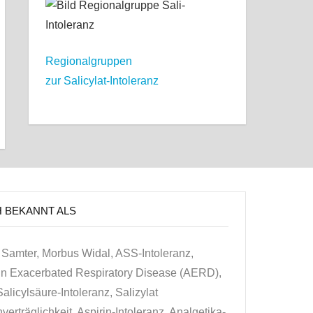
Regionalgruppen
zur Salicylat-Intoleranz
H BEKANNT ALS
Samter, Morbus Widal, ASS-Intoleranz,
in Exacerbated Respiratory Disease (AERD),
alicylsäure-Intoleranz, Salizylat
erträglichkeit, Aspirin-Intoleranz, Analgetika-