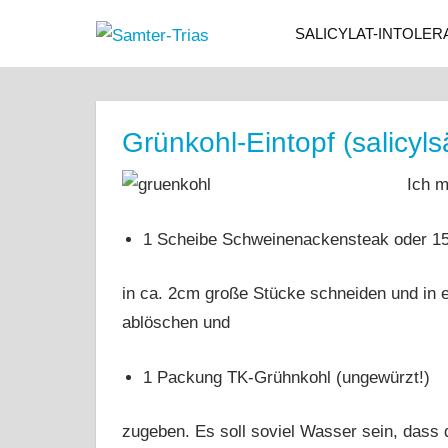
Zum
SALICYLAT-INTOLER
Samter-
Inhalt
Informationen
springen
zu
Trias
Asthma,
Polypen
Grünkohl-Eintopf (salicyl
und
Salicylsäure-
Ich m
Unverträglichkeit
1 Scheibe Schweinenackensteak oder 15
in ca. 2cm große Stücke schneiden und in e
ablöschen und
1 Packung TK-Grühnkohl (ungewürzt!)
zugeben. Es soll soviel Wasser sein, dass d