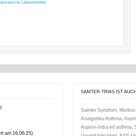
lsäurearme Lebensmittel
.
SAMTER-TRIAS IST AUC
t
Samter Syndrom, Morbus 
Analgetika-Asthma, Aspir
Aspirin-induced asthma, S
ert am 16.06.25)
Unverträglichkeit, ASS-Unv