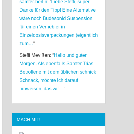
samter-berlin
: “
Liebe Steffi, super:
Danke für den Tipp! Eine Alternative
wäre noch Budesonid Suspension
für einen Vernebler in
Einzeldosisverpackungen (eigentlich
zum…
”
Steffi Mevißen
: “
Hallo und guten
Morgen. Als ebenfalls Samter Trias
Betroffene mit dem üblichen schnick
Schnack, möchte ich darauf
hinweisen; das wir…
”
MACH MIT!