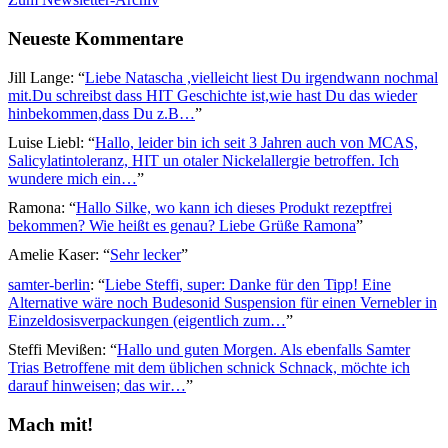
Neueste Kommentare
Jill Lange
: “
Liebe Natascha ,vielleicht liest Du irgendwann nochmal
mit.Du schreibst dass HIT Geschichte ist,wie hast Du das wieder
hinbekommen,dass Du z.B…
”
Luise Liebl
: “
Hallo, leider bin ich seit 3 Jahren auch von MCAS,
Salicylatintoleranz, HIT un otaler Nickelallergie betroffen. Ich
wundere mich ein…
”
Ramona
: “
Hallo Silke, wo kann ich dieses Produkt rezeptfrei
bekommen? Wie heißt es genau? Liebe Grüße Ramona
”
Amelie Kaser
: “
Sehr lecker
”
samter-berlin
: “
Liebe Steffi, super: Danke für den Tipp! Eine
Alternative wäre noch Budesonid Suspension für einen Vernebler in
Einzeldosisverpackungen (eigentlich zum…
”
Steffi Mevißen
: “
Hallo und guten Morgen. Als ebenfalls Samter
Trias Betroffene mit dem üblichen schnick Schnack, möchte ich
darauf hinweisen; das wir…
”
Mach mit!