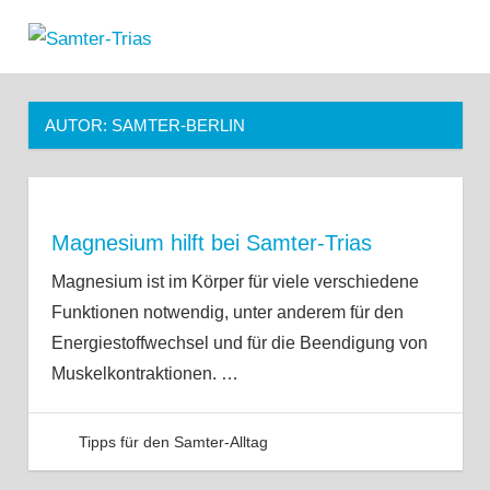
Zum
Samter-
Inhalt
MENÜ
Informationen
springen
Trias
zu
Asthma,
AUTOR:
SAMTER-BERLIN
Polypen
und
Salicylsäure-
Unverträglichkeit
Magnesium hilft bei Samter-Trias
Magnesium ist im Körper für viele verschiedene
Funktionen notwendig, unter anderem für den
Energiestoffwechsel und für die Beendigung von
Muskelkontraktionen.
…
Tipps für den Samter-Alltag