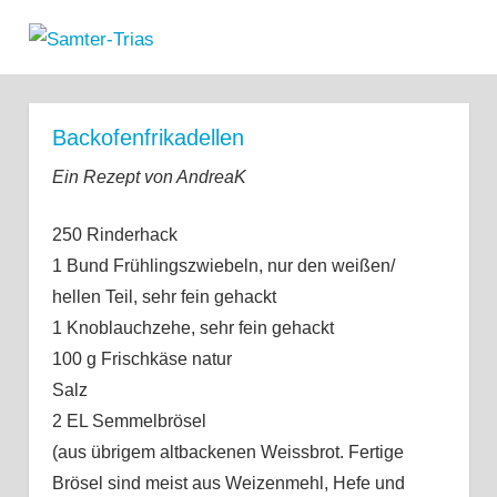
Zum
Samter-
Inhalt
MENÜ
Informationen
springen
Trias
zu
Asthma,
Backofenfrikadellen
Polypen
und
Ein Rezept von AndreaK
Salicylsäure-
Unverträglichkeit
250 Rinderhack
1 Bund Frühlingszwiebeln, nur den weißen/
hellen Teil, sehr fein gehackt
1 Knoblauchzehe, sehr fein gehackt
100 g Frischkäse natur
Salz
2 EL Semmelbrösel
(aus übrigem altbackenen Weissbrot. Fertige
Brösel sind meist aus Weizenmehl, Hefe und