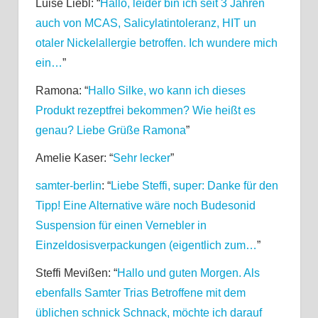
Luise Liebl
: “
Hallo, leider bin ich seit 3 Jahren
auch von MCAS, Salicylatintoleranz, HIT un
otaler Nickelallergie betroffen. Ich wundere mich
ein…
”
Ramona
: “
Hallo Silke, wo kann ich dieses
Produkt rezeptfrei bekommen? Wie heißt es
genau? Liebe Grüße Ramona
”
Amelie Kaser
: “
Sehr lecker
”
samter-berlin
: “
Liebe Steffi, super: Danke für den
Tipp! Eine Alternative wäre noch Budesonid
Suspension für einen Vernebler in
Einzeldosisverpackungen (eigentlich zum…
”
Steffi Mevißen
: “
Hallo und guten Morgen. Als
ebenfalls Samter Trias Betroffene mit dem
üblichen schnick Schnack, möchte ich darauf