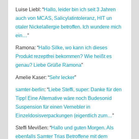
Luise Liebl
: “
Hallo, leider bin ich seit 3 Jahren
auch von MCAS, Salicylatintoleranz, HIT un
otaler Nickelallergie betroffen. Ich wundere mich
ein…
”
Ramona
: “
Hallo Silke, wo kann ich dieses
Produkt rezeptfrei bekommen? Wie heißt es
genau? Liebe Grüße Ramona
”
Amelie Kaser
: “
Sehr lecker
”
samter-berlin
: “
Liebe Steffi, super: Danke für den
Tipp! Eine Alternative wäre noch Budesonid
Suspension für einen Vernebler in
Einzeldosisverpackungen (eigentlich zum…
”
Steffi Mevißen
: “
Hallo und guten Morgen. Als
ebenfalls Samter Trias Betroffene mit dem