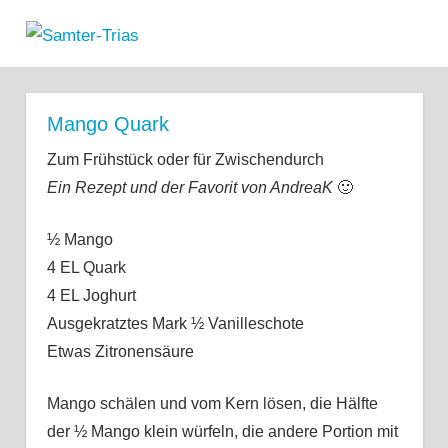
Zum
Samter-
Inhalt
MENÜ
Informationen
springen
Trias
zu
Asthma,
Mango Quark
Polypen
und
Zum Frühstück oder für Zwischendurch
Salicylsäure-
Ein Rezept und der Favorit von AndreaK
🙂
Unverträglichkeit
½ Mango
4 EL Quark
4 EL Joghurt
Ausgekratztes Mark ½ Vanilleschote
Etwas Zitronensäure
Mango schälen und vom Kern lösen, die Hälfte
der ½ Mango klein würfeln, die andere
Portion mit