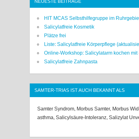
NEUESTE BEITRÄGE
HIT MCAS Selbsthilfegruppe im Ruhrgebie
Salicylatfreie Kosmetik
Plätze frei
Liste: Salicylatfreie Körperpflege (aktualisi
Online-Workshop: Salicylatarm kochen mit g
Salicylatfreie Zahnpasta
SAMTER-TRIAS IST AUCH BEKANNT ALS
Samter Syndrom, Morbus Samter, Morbus Widal
asthma, Salicylsäure-Intoleranz, Salizylat Unv