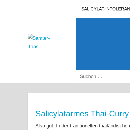
Zum
SALICYLAT-INTOLERA
Inhalt
springen
Samter-
Informationen
Trias
zu
Asthma,
Polypen
SUCHEN
und
NACH:
Salicylsäure-
Unverträglichkeit
Salicylatarmes Thai-Curry
Also gut: In der traditionellen thailändisc