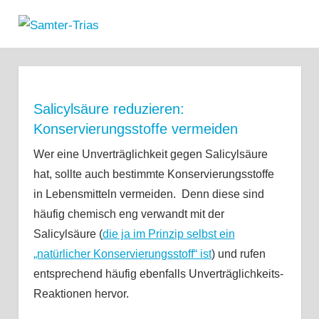
Zum
Samter-
Inhalt
MENÜ
Informationen
springen
Trias
zu
Asthma,
Polypen
und
Salicylsäure reduzieren:
Salicylsäure-
Konservierungsstoffe vermeiden
Unverträglichkeit
Wer eine Unverträglichkeit gegen Salicylsäure
hat, sollte auch bestimmte Konservierungsstoffe
in Lebensmitteln vermeiden. Denn diese sind
häufig chemisch eng verwandt mit der
Salicylsäure (
die ja im Prinzip selbst ein
„natürlicher Konservierungsstoff“ ist
) und rufen
entsprechend häufig ebenfalls Unverträglichkeits-
Reaktionen hervor.